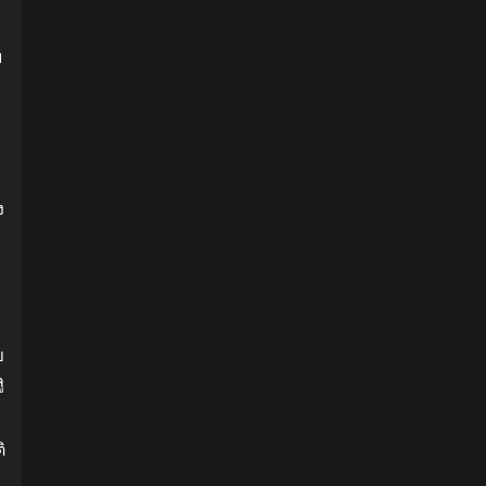
ย
ง
ม
ข
ู
ิ