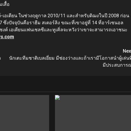
เสื้อ
ต์-เอเตียน ในช่วงฤดูกาล 2010/11 และสำหรับดิฌงในปี 2008 ก่อน
ึ่งปัจจุบันคือราฮีม สเตอร์ลิง ขณะที่เขาอยู่ที่ 14 ที่อาร์เซนอล
่แซงต์ เอเตียนแฟนเชลซีและทูเคิ่ลจะหวังว่าเขาจะสามารถเอาชนะ
ys.com
Nex
า
นักเตะทีมชาติเบลเยี่ยม มีช่องว่างและถ้าเรามีโอกาสนำผู้เล่นที
มีประสบการณ