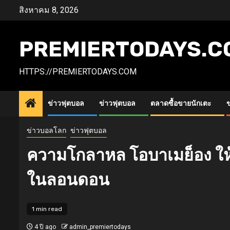
Skip
สิงหาคม 8, 2026
to
content
PREMIERTODAYS.C
HTTPS://PREMIERTODAYS.COM
ข่าวฟุตบอล
ข่าวฟุตบอล
ตลาดซื้อขายนักเตะ
ข
ข่าวบอลโลก
ข่าวฟุตบอล
ความโกลาหล โอบาเมย็อง ใ
ในลอนดอน
1 min read
4 ปี ago
admin_premiertodays