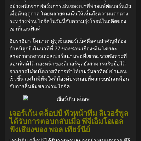
อย่างหนักจากฟอร์มการเล่นของเขาที่พ่ายแพ้ต่อบอร์นมัธ
เมื่อต้นฤดูกาล โดยหลายคนเน้นให้เห็นถึงความแตกต่าง
ระหว่างฟาน ไดจ์คในวันนี้กับความรุ่งโรจน์ในอดีตของ
เขาที่แอนฟิลด์
อิบราฮิมา โคนาเต คู่หูเซ็นเตอร์แบ็คคือคนสำคัญที่ต้อง
ตำหนิลูกยิงในนาทีที่ 77 ของซอน เฮือง-มิน โดยละ
สายตาจากดาวเตะสเปอร์สนานพอที่เขาจะฉวยจังหวะที่
แอนฟิลด์ได้ กองหน้าของลิเวอร์พูลยังสามารถรับมือได้
จากการไม่จบโอกาสที่อาจทำให้เกมวันอาทิตย์เข้านอน
เร็วขึ้น แต่ไม่มีทีมใดที่มีองค์ประกอบที่ตลกขบขันเหมือน
กับการลื่นล้มของฟาน ไดจ์ค
เจอร์เก้น คล็อปป์ หัวหน้าทีม ลิเวอร์พูล
ได้รับการตอบกลับเมื่อ พีจีเอ็มโอเอล
ฟังเสียงของ พอล เทียร์นีย์
เจอร์เก้น คล็อปป์ได้รับการตอบสนองอย่างรุนแรงจาก พีจี