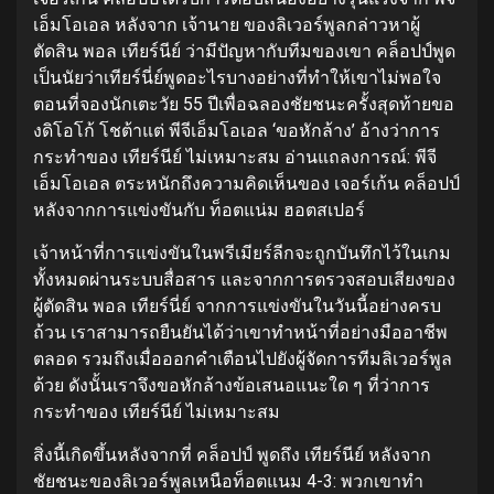
เอ็มโอเอล หลังจาก เจ้านาย ของลิเวอร์พูลกล่าวหาผู้
ตัดสิน พอล เทียร์นีย์ ว่ามีปัญหากับทีมของเขา คล็อปป์พูด
เป็นนัยว่าเทียร์นี่ย์พูดอะไรบางอย่างที่ทำให้เขาไม่พอใจ
ตอนที่จองนักเตะวัย 55 ปีเพื่อฉลองชัยชนะครั้งสุดท้ายขอ
งดิโอโก้ โชต้าแต่ พีจีเอ็มโอเอล ‘ขอหักล้าง’ อ้างว่าการ
กระทำของ เทียร์นีย์ ไม่เหมาะสม อ่านแถลงการณ์: พีจี
เอ็มโอเอล ตระหนักถึงความคิดเห็นของ เจอร์เก้น คล็อปป์
หลังจากการแข่งขันกับ ท็อตแน่ม ฮอตสเปอร์
เจ้าหน้าที่การแข่งขันในพรีเมียร์ลีกจะถูกบันทึกไว้ในเกม
ทั้งหมดผ่านระบบสื่อสาร และจากการตรวจสอบเสียงของ
ผู้ตัดสิน พอล เทียร์นี่ย์ จากการแข่งขันในวันนี้อย่างครบ
ถ้วน เราสามารถยืนยันได้ว่าเขาทำหน้าที่อย่างมืออาชีพ
ตลอด รวมถึงเมื่อออกคำเตือนไปยังผู้จัดการทีมลิเวอร์พูล
ด้วย ดังนั้นเราจึงขอหักล้างข้อเสนอแนะใด ๆ ที่ว่าการ
กระทำของ เทียร์นีย์ ไม่เหมาะสม
สิ่งนี้เกิดขึ้นหลังจากที่ คล็อปป์ พูดถึง เทียร์นีย์ หลังจาก
ชัยชนะของลิเวอร์พูลเหนือท็อตแนม 4-3: พวกเขาทำ