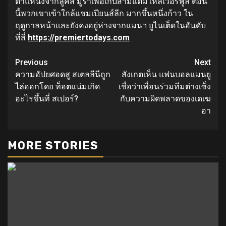
ตำแหน่งจากลูคัส มูร่าเพื่อเก็บสามแต้มให้ลิเวอร์พูล ตอน
นี้พวกเขาเข้าใกล้แชมเปียนส์ลีก มากขึ้นหนึ่งก้าว ใน
ฤดูกาลหน้าและยังคงอยู่ห่างจากแมนฯ ยูไนเต็ดในอันดับ
ที่สี่
https://premiertodays.com
Continue
Previous
Next
ความอัปยศอดสู สเตลลีนีถูก
สังเกตเห็น แฟนบอลแมนยู
Reading
ไล่ออกโดย ท็อตแน่มเกิด
เชื่อว่าเพื่อนร่วมทีมต่างเซ็ง
อะไรขึ้นที่ สเปอร์?
กับความผิดพลาดของเดเฆ
อา
MORE STORIES