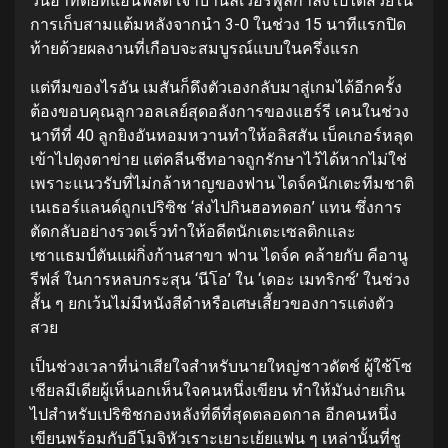
วันอาทิตย์ที่แอนฟิลด์ เจ้าบ้านลิเวอร์พูลกำลังไปได้สวยใน
การเก็บสามแต้มหลังจากนำ 3-0 ในช่วง 15 นาทีแรกปิด
ท้ายด้วยผลงานที่เกือบจะสมบูรณ์แบบในครึ่งแรก
แต่ทีมของไรอัน เมสันก็ดึงตัวเองกลับมาสู่เกมได้อีกครั้ง
ต้องขอบคุณลูกวอลเลย์สุดอลังการของแฮร์รี เคนในช่วง
นาทีที่ 40 ลูกยิงอันหอมหวานทำให้อลิสสัน เบ็คเกอร์หลุด
เข้าไปตุงตาข่าย แต่คลีนชีทอาจถูกรักษาไว้ได้หากไม่ใช่
เพราะแนวรับที่ไม่กล้าหาญของฟาน ไดจ์คนักเตะทีมชาติ
เนเธอร์แลนด์ถูกเปริซิช ‘ส่งไปกินฮอทดอก’ แทน ซึ่งการ
ตัดกลับอย่างรวดเร็วทำให้อดีตนักเตะเซลติกและ
เซาแธมป์ตันแผ่กิ่งก้านสาขา ฟาน ไดจ์ค คล้ายกับ คีอานู
รีฟส์ ในการหลบกระสุน ‘นีโอ’ ใน ‘เดอะ เมทริกซ์’ ในช่วง
สั้น ๆ ยกเว้นไม่มีหนังสีดำหรือเศษเสี้ยวของการแต่งตัว
สวย
เป็นช่วงเวลาที่น่าเสียใจสำหรับนายใหญ่ชาวดัตช์ ผู้ใช้โซ
เชียลมีเดียผู้เห็นอกเห็นใจคนหนึ่งเขียน ทำให้มันง่ายเกิน
ไปสำหรับเปริซิชกองหลังที่ดีที่สุดตลอดกาล อีกคนหนึ่ง
เขียนพร้อมกับอีโมจิหัวเราะเยาะเย้ยแฟน ๆ เหล่านั้นที่ชู