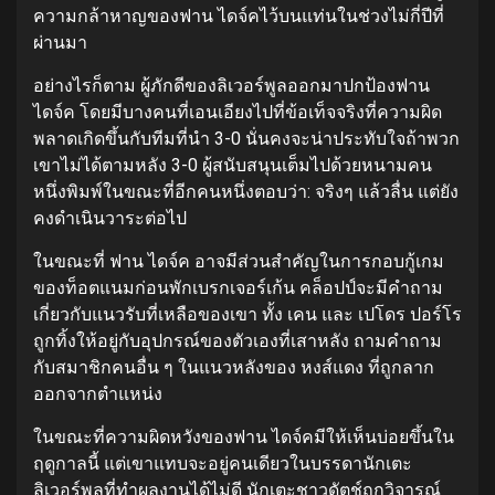
ความกล้าหาญของฟาน ไดจ์คไว้บนแท่นในช่วงไม่กี่ปีที่
ผ่านมา
อย่างไรก็ตาม ผู้ภักดีของลิเวอร์พูลออกมาปกป้องฟาน
ไดจ์ค โดยมีบางคนที่เอนเอียงไปที่ข้อเท็จจริงที่ความผิด
พลาดเกิดขึ้นกับทีมที่นำ 3-0 นั่นคงจะน่าประทับใจถ้าพวก
เขาไม่ได้ตามหลัง 3-0 ผู้สนับสนุนเต็มไปด้วยหนามคน
หนึ่งพิมพ์ในขณะที่อีกคนหนึ่งตอบว่า: จริงๆ แล้วลื่น แต่ยัง
คงดำเนินวาระต่อไป
ในขณะที่ ฟาน ไดจ์ค อาจมีส่วนสำคัญในการกอบกู้เกม
ของท็อตแนมก่อนพักเบรกเจอร์เก้น คล็อปป์จะมีคำถาม
เกี่ยวกับแนวรับที่เหลือของเขา ทั้ง เคน และ เปโดร ปอร์โร
ถูกทิ้งให้อยู่กับอุปกรณ์ของตัวเองที่เสาหลัง ถามคำถาม
กับสมาชิกคนอื่น ๆ ในแนวหลังของ หงส์แดง ที่ถูกลาก
ออกจากตำแหน่ง
ในขณะที่ความผิดหวังของฟาน ไดจ์คมีให้เห็นบ่อยขึ้นใน
ฤดูกาลนี้ แต่เขาแทบจะอยู่คนเดียวในบรรดานักเตะ
ลิเวอร์พูลที่ทำผลงานได้ไม่ดี นักเตะชาวดัตช์ถูกวิจารณ์