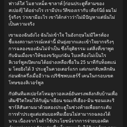
ฟาวล์ใส่ โมฮาเหม็ด ซาลาห์ [ก่อนประตูที่สามของ
สเปอส์] ได้อย่างไร เรามีประวัติของเรากับ เทียร์นีย์ ผมไม่
รู้จริงๆ ว่าเขามีอะไร เขาได้กล่าวว่าไม่มีปัญหาแต่นั่นไม่
เป็นความจริง
เขามองฉันยังไง ฉันไม่เข้าใจ ในอังกฤษไม่มีใครต้อง
ชี้แจงสถานการณ์เหล่านี้ มันยุ่งยากและเข้าใจยากจริงๆ
การฉลองของฉันไม่จำเป็น ซึ่งก็ยุติธรรม แต่สิ่งที่เขาพูด
กับฉันเมื่อเขาให้ของขวัญแก่ฉัน ใบเหลืองไม่เป็นไร
ลิเวอร์พูลเปิดเกมได้อย่างเหลือเชื่อใน 25 นาทีกับท็อตแน่
ม โดยยิงได้ 3 ประตูในควอเตอร์แรก แต่เกมกลับพลิกผัน
ก่อนพักครึ่งเมื่ออีวาน เปริซิชพบแฮร์รี่ เคนในกรอบเขต
โทษของลิเวอร์พูล
กัปตันทีมสเปอร์สโหมลูกวอลเลย์อันทรงพลังกลับบ้านเพื่อ
เติมชีวิตใหม่ให้กับผู้มาเยือน ขณะที่เฮือง-มิน ซอนและริ
ชาร์ลิสันตามมาด้วยสองประตูในช่วงท้ายเพื่อยกระดับ
การทำประตูแต่แฟนบอลทีมเยือนไม่สามารถฉลองได้
นาน เนื่องจากโจต้าใช้ประโยชน์จากการจ่ายบอลผิด