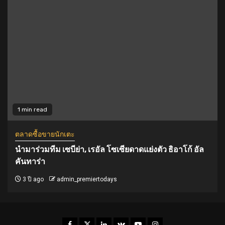
1 min read
ตลาดซื้อขายนักเตะ
นำมาร่วมทีม เซบีย่า, เรอัล โซเซียดาดแย่งตัว ธิอาโก้ อัล
คันทาร่า
3 ปี ago
admin_premiertodays
Facebook
Twitter
Linkedin
VK
Youtube
Instagram