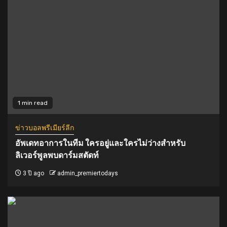
1 min read
ข่าวบอลพรีเมียร์ลีก
อัพเดทอาการในทีม ใครอยู่และใครไม่ว่างสำหรับ
ลิเวอร์พูลพบดาร์มสตัดท์
3 ปี ago
admin_premiertodays