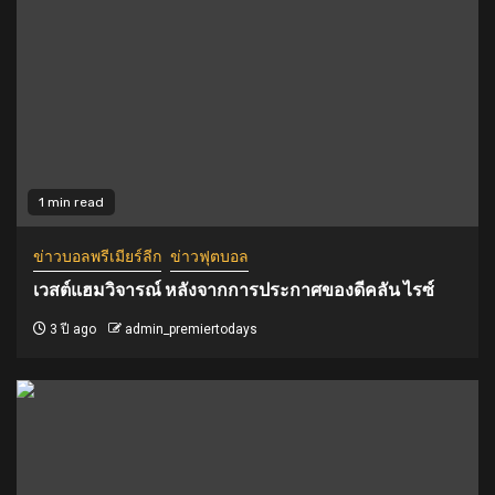
1 min read
ข่าวบอลพรีเมียร์ลีก
ข่าวฟุตบอล
เวสต์แฮมวิจารณ์ หลังจากการประกาศของดีคลัน ไรซ์
3 ปี ago
admin_premiertodays