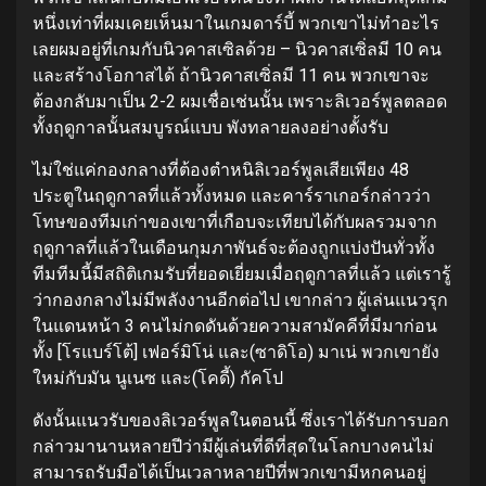
หนึ่งเท่าที่ผมเคยเห็นมาในเกมดาร์บี้ พวกเขาไม่ทำอะไร
เลยผมอยู่ที่เกมกับนิวคาสเซิลด้วย – นิวคาสเซิ่ลมี 10 คน
และสร้างโอกาสได้ ถ้านิวคาสเซิ่ลมี 11 คน พวกเขาจะ
ต้องกลับมาเป็น 2-2 ผมเชื่อเช่นนั้น เพราะลิเวอร์พูลตลอด
ทั้งฤดูกาลนั้นสมบูรณ์แบบ พังทลายลงอย่างตั้งรับ
ไม่ใช่แค่กองกลางที่ต้องตำหนิลิเวอร์พูลเสียเพียง 48
ประตูในฤดูกาลที่แล้วทั้งหมด และคาร์ราเกอร์กล่าวว่า
โทษของทีมเก่าของเขาที่เกือบจะเทียบได้กับผลรวมจาก
ฤดูกาลที่แล้วในเดือนกุมภาพันธ์จะต้องถูกแบ่งปันทั่วทั้ง
ทีมทีมนี้มีสถิติเกมรับที่ยอดเยี่ยมเมื่อฤดูกาลที่แล้ว แต่เรารู้
ว่ากองกลางไม่มีพลังงานอีกต่อไป เขากล่าว ผู้เล่นแนวรุก
ในแดนหน้า 3 คนไม่กดดันด้วยความสามัคคีที่มีมาก่อน
ทั้ง [โรแบร์โต้] เฟอร์มิโน่ และ(ซาดิโอ) มาเน่ พวกเขายัง
ใหม่กับมัน นูเนซ และ(โคดี้) กัคโป
ดังนั้นแนวรับของลิเวอร์พูลในตอนนี้ ซึ่งเราได้รับการบอก
กล่าวมานานหลายปีว่ามีผู้เล่นที่ดีที่สุดในโลกบางคนไม่
สามารถรับมือได้เป็นเวลาหลายปีที่พวกเขามีหกคนอยู่