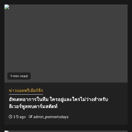
1 min read
ข่าวบอลพรีเมียร์ลีก
อัพเดทอาการในทีม ใครอยู่และใครไม่ว่างสำหรับ
ลิเวอร์พูลพบดาร์มสตัดท์
3 ปี ago
admin_premiertodays