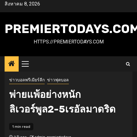
Skip
สิงหาคม 8, 2026
to
content
PREMIERTODAYS.CO
HTTPS://PREMIERTODAYS.COM
Primary
Menu
ข่าวบอลพรีเมียร์ลีก
ข่าวฟุตบอล
พ่ายแพ้อย่างหนัก
ลิเวอร์พูล2-5เรอัลมาดริด
1 min read