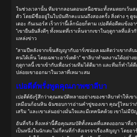
ในช่วงเวลานั้น ทีมจากลอนดอนเหนือชนะทั้งหมดยกเว้นสอ
ตัว โดยมีชื่ออยู่ในใบบันทึกคะแนนถึงสองครั้ง สิ่งต่าง ๆ ดู
เดอะ กันเนอร์ส เร็วกว่านี้เล็กน้อยก็ตาม เปอตีต์อดีตแข้งอ
“เขายืนยันสิ่งดีๆ ทั้งหมดที่เราเห็นจากเขาในฤดูกาลที่แล้ว
แหล่งข่าว
“สามปีหลังจากเซ็นสัญญากับอาร์เซน่อล ผมคิดว่าเขากลับมา
คนได้เห็น โดยเฉพาะอาร์เตต้า” ซาลิบาทำผลงานได้อย่าง
ฤดูกาลนี้ เขาเข้ากับเพื่อนร่วมทีมได้ดีมาก และทีมก็ทำได้ด
ปล่อยเขาออกมาในเวลาที่เหมาะสม
เปอตีต์พรั่งพูดคุณภาพซาลีบา
เปอตีต์ยังรู้สึกว่าคุณสมบัติหลายอย่างของซาลิบาทำให้เขาอย
เหมือนก้อนหิน ฉันชอบการอ่านคำขู่ของเขา คุณรู้ไหมว่าเ
เสริม “และเขาเล่นอย่างมั่นใจและมีเทคนิคด้วย เขาไม
อันที่จริง สิ่งเหล่านี้คือคุณสมบัติทั้งหมดที่แสดงออกมาที่อาร
เป็นหนึ่งในนักเตะไม่กี่คนที่กำลังเจรจาเรื่องสัญญา โดยอาร