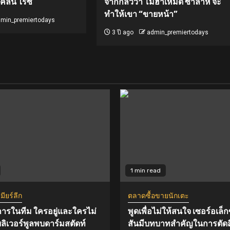
ลัน ไรซ์
จากกลัวว่า โมฮาเหม็ด ซาลาห์ จะ
ทำให้เขา “ขายหน้า”
min_premiertodays
3 ปี ago
admin_premiertodays
1 min read
ียร์ลีก
ตลาดซื้อขายนักเตะ
ารในทีม ใครอยู่และใครไม่
พูดเพื่อไม่ให้สนใจ เซอร์อเล็กซ
ลิเวอร์พูลพบดาร์มสตัดท์
สันมีบทบาทสำคัญในการตัด