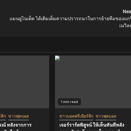
Nex
แมนยูไนเต็ด ได้เติมเต็มความปรารถนาในการย้ายทีมของแกรี
เนวิลล
1 min read
์ลีก
ข่าวฟุตบอล
ข่าวบอลพรีเมียร์ลีก
ข่าวฟุตบอล
รณ์ หลังจากการ
เจอร์ราร์ดพิสูจน์ ให้เห็นทันทีหลัง