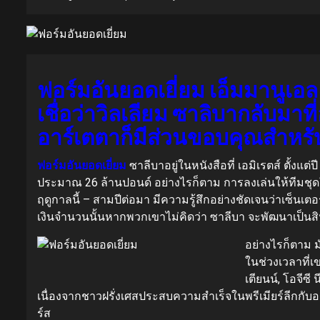
ฟอร์มอันยอดเยี่ยม เอ็มมานูเอ
เชื่อว่าวิลเลียม ซาลิบากลับมาท
อาร์เตตาก็มีส่วนขอบคุณสำหรั
ฟอร์มอันยอดเยี่ยม
ซาลีบาอยู่ในหนังสือที่ เอมิเรตส์ ตั้งแต
ประมาณ 26 ล้านปอนด์ อย่างไรก็ตาม การลงเล่นให้ทีมชุดให
ฤดูกาลนี้ – สามปีต่อมา มีความรู้สึกอย่างชัดเจนว่าเซ็นเต
เงินจำนวนนั้นหากพวกเขาไม่คิดว่า ซาลีบา จะพัฒนาเป็นสิ
อย่างไรก็ตาม ม
ในช่วงเวลาที่เ
เตียนน์, โอจีซี
เนื่องจากชาวฝรั่งเศสประสบความสำเร็จในพรีเมียร์ลีกกับ
ร์ส