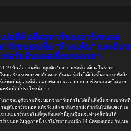
ล เปอตีต์ อดีตสตาร์ของอาร์เซนอล
ี่อาร์เซนอลเพื่อ “ล้างแค้น” และมิเก
บฟอร์มอันยอดเยี่ยมของเขา
่ปี 2019 นั่นคือตอนที่เขาถูกดักจับจาก แซงต์เอเตียน ในราคา
ญ่ครั้งแรกของเขากับเดอะ กันเนอร์สไม่ได้เกิดขึ้นจนกระทั่งถึง
อร์แบ็คเป็นผู้เล่นที่มีคุณภาพมาเป็นเวลานาน อาร์เซนอลจะไม่จ่าย
นทรัพย์ที่มีประโยชน์มาก
ันอาจจะยุติธรรมที่จะบอกว่าอาร์เตต้าไม่ได้เห็นสิ่งนั้นจากเขาทันที
ขาอยู่กับอาร์เซนอล แท้จริงแล้ว ซาลิบาถูกส่งตัวกลับไปยังแซงต์ เอ
 นีซ และมาร์กเซยในที่สุด สิ่งเหล่านี้ดูเหมือนจะทำเคล็ดลับได้
อาร์เซนอลในฤดูกาลนี้ เขาไม่พลาดเกมลีก 14 นัดของเดอะ กันเนอ