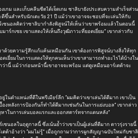
งเกม และเก็บคลีนชีตได้เจ็ดเกม ซาลิบายังประสบความสำเร็จส่วน
จะดีขึ้นสำหรับนักเตะวัย 21 ปี แม้ว่าเขาอาจจะชอบที่จะเล่นให้กับ
าร์เซนอลคิดว่าซาลิบากำลังพิสูจน์ให้เห็นว่าเขาพร้อมแล้วในตอนนี้
กับมาร์กเซย เขาแสดงให้เห็นถึงวุฒิภาวะที่ยอดเยี่ยม” เขากล่าวกับ
ด้วยความรู้สึกแก้แค้นเหมือนกัน เขาต้องการพิสูจน์บางสิ่งให้ทุก
ยอดเยี่ยมในการแสดงให้ทุกคนเห็นว่าเขาสามารถทำอะไรได้บ้างใน
ีกว่านี้ แม้ว่าก่อนหน้านี้เขาอาจจะพร้อม แต่ดูเหมือนอาร์เตต้าจะ
ู่ในตำแหน่งที่ดีในพรีเมียร์ลีก “ผมคิดว่าเขาเล่นได้ดีมาก เขาเป็น
บื้องหลังการป้องกันก็ทำได้ดีมากเช่นกันในการแย่งบอล” เขากล่าว
่มีปัญหาในการเล่นบอลแรกและออกสตาร์ทจากแดนหลัง”
์เซนอลในฤดูกาลนี้ ซึ่งเน้นย้ำว่าเขาเป็นผู้เล่นที่ดีมาก ดาวรุ่งรายนี้
์เตต้าอ้างว่า “ผมไม่รู้” เมื่อถูกถามว่าการผูกสัญญาฉบับใหม่กับซาลิ