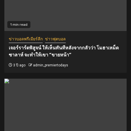
1 min read
ข่าวบอลพรีเมียร์ลีก
ข่าวฟุตบอล
เจอร์ราร์ดพิสูจน์ ให้เห็นทันทีหลังจากกลัวว่า โมฮาเหม็ด
ซาลาห์ จะทำให้เขา “ขายหน้า”
3 ปี ago
admin_premiertodays