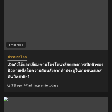
1 min read
ข่าวบอลโลก
เปิดตัวได้ยอดเยี่ยม ซานโดรโตนาลียกย่องการเปิดตัวของ
นิวคาสเซิ่ลในความฝันหลังจากทำประตูในเกมชนะแอส
ตัน วิลล่า5-1
3 ปี ago
admin_premiertodays