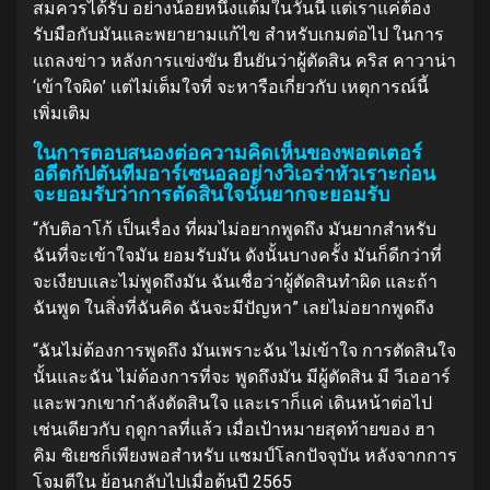
สมควรได้รับ อย่างน้อยหนึ่งแต้มในวันนี้ แต่เราแค่ต้อง
รับมือกับมันและพยายามแก้ไข สำหรับเกมต่อไป ในการ
แถลงข่าว หลังการแข่งขัน ยืนยันว่าผู้ตัดสิน คริส คาวาน่า
‘เข้าใจผิด’ แต่ไม่เต็มใจที่ จะหารือเกี่ยวกับ เหตุการณ์นี้
เพิ่มเติม
ในการตอบสนองต่อความคิดเห็นของพอตเตอร์
อดีตกัปตันทีมอาร์เซนอลอย่างวิเอร่าหัวเราะก่อน
จะยอมรับว่าการตัดสินใจนั้นยากจะยอมรับ
“กับติอาโก้ เป็นเรื่อง ที่ผมไม่อยากพูดถึง มันยากสำหรับ
ฉันที่จะเข้าใจมัน ยอมรับมัน ดังนั้นบางครั้ง มันก็ดีกว่าที่
จะเงียบและไม่พูดถึงมัน ฉันเชื่อว่าผู้ตัดสินทำผิด และถ้า
ฉันพูด ในสิ่งที่ฉันคิด ฉันจะมีปัญหา” เลยไม่อยากพูดถึง
“ฉันไม่ต้องการพูดถึง มันเพราะฉัน ไม่เข้าใจ การตัดสินใจ
นั้นและฉัน ไม่ต้องการที่จะ พูดถึงมัน มีผู้ตัดสิน มี วีเออาร์
และพวกเขากำลังตัดสินใจ และเราก็แค่ เดินหน้าต่อไป
เช่นเดียวกับ ฤดูกาลที่แล้ว เมื่อเป้าหมายสุดท้ายของ ฮา
คิม ซิเยชก็เพียงพอสำหรับ แชมป์โลกปัจจุบัน หลังจากการ
โจมตีใน ย้อนกลับไปเมื่อต้นปี 2565