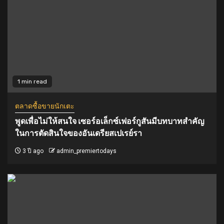
1 min read
ตลาดซื้อขายนักเตะ
พูดเพื่อไม่ให้สนใจ เซอร์อเล็กซ์เฟอร์กูสันมีบทบาทสำคัญ
ในการตัดสินใจของอันเดรียสเปเรย์รา
3 ปี ago
admin_premiertodays