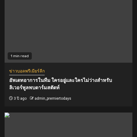
1 min read
ข่าวบอลพรีเมียร์ลีก
อัพเดทอาการในทีม ใครอยู่และใครไม่ว่างสำหรับ
ลิเวอร์พูลพบดาร์มสตัดท์
3 ปี ago
admin_premiertodays