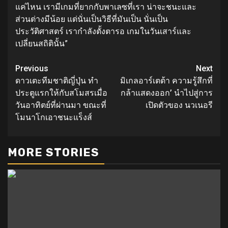
แค่ไหน เรามีเกมที่ยากกับพาเลซที่เรา น่าจะชนะและ
ส่วนต่างมีน้อย แต่นั่นเป็นวิธีที่มันเป็น นั่นเป็น
ประวัติศาสตร์ เรากำลังตั้งตารอ เกมในวันเสาร์และ
เปลี่ยนสถิตินั้น”
Continue
Previous
Next
ดาวเตะทีมชาติญี่ปุ่น ทํา
มิเกลอาร์เตต้า ความรู้สึกที่
Reading
ประตูแรกให้กับสโมสรเมื่อ
กล้าแสดงออก’ นำไปสู่การ
วันอาทิตย์ที่ผ่านมา ขณะที่
เปิดตัวของ นวเนอรี
โมนาโกเอาชนะแร็งส์
MORE STORIES