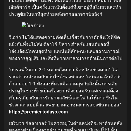
ก่อนพัก อดีตดาวยืมตัว คอเนอร์ กัลลาเกอร์ กลับมาที่ เซล
เฮิสต์พาร์ก เป็นครั้งแรกนับตั้งแต่ที่เขาอยู่ที่สโมสรและทำ
ประตูชัยในนาทีสุดท้ายหลังจากออกจากบัลลังก์
วิเอร่า ไม่ได้แสดงความคิดเห็นเกี่ยวกับการตัดสินใจที่ขัด
แย้งกันที่จะไม่ส่ง ติอาโก้ ซิลวา สำหรับแฮนด์บอลที่
โจ่งแจ้งเมื่อคนสุดท้าย แต่เน้นที่ลักษณะและสถานการณ์
ของการสูญเสียและสิ่งที่พวกเขาสามารถดำเนินการต่อไป
“การแพ้ในเกม 2-1 หมายถึงความผิดหวังอย่างมาก” วิเอ
ร่ากล่าวหลังเกมกับเว็บไซต์ของพาเลซ “แน่นอน ฉันคิดว่า
ถ้าเกมจบ 1-1 ทั้งสองทีมจะมีความสุขกับสิ่งนั้น การเสีย
ประตูในช่วงท้ายเป็นเรื่องยากที่จะยอมรับ แต่เราแค่ต้อง
เรียนรู้เกี่ยวกับการรักษาผลลัพธ์และโฟกัสให้มากขึ้นใน
ช่วงเวลาแบบนี้ และพยายามเอาชนะการแข่งขันฟุตบอล”
https://premiertodays.com
เสริมว่า กัลลาเกอร์ ไม่ควรอยู่ในตำแหน่งที่จะหาด้านหลัง
ของตาข่ายเนื่องจากจำนวนศพที่ พาเลช มีและชี้ให้เห็น