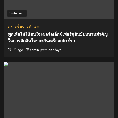
1 min read
ตลาดซื้อขายนักเตะ
พูดเพื่อไม่ให้สนใจ เซอร์อเล็กซ์เฟอร์กูสันมีบทบาทสำคัญ
ในการตัดสินใจของอันเดรียสเปเรย์รา
3 ปี ago
admin_premiertodays