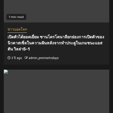
1 min read
ข่าวบอลโลก
เปิดตัวได้ยอดเยี่ยม ซานโดรโตนาลียกย่องการเปิดตัวของ
นิวคาสเซิ่ลในความฝันหลังจากทำประตูในเกมชนะแอส
ตัน วิลล่า5-1
3 ปี ago
admin_premiertodays