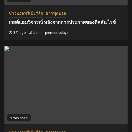
ข่าวบอลพรีเมียร์ลีก
ข่าวฟุตบอล
เวสต์แฮมวิจารณ์ หลังจากการประกาศของดีคลัน ไรซ์
3 ปี ago
admin_premiertodays
1 min read