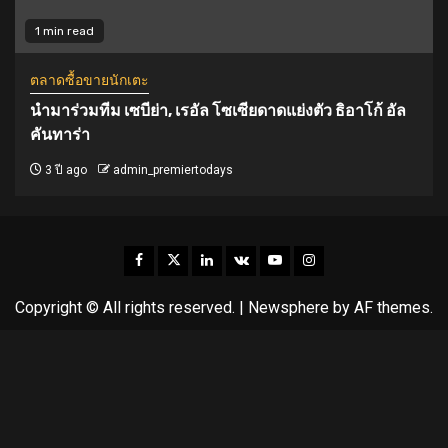
1 min read
ตลาดซื้อขายนักเตะ
นำมาร่วมทีม เซบีย่า, เรอัล โซเซียดาดแย่งตัว ธิอาโก้ อัล
คันทาร่า
3 ปี ago
admin_premiertodays
Facebook
Twitter
Linkedin
VK
Youtube
Instagram
Copyright © All rights reserved.
|
Newsphere
by AF themes.