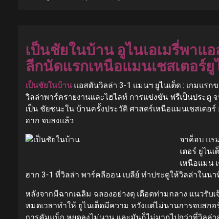
เป็นชัยในบ้าน อูไนเอเมรี่พาแอ
ลีกนัดแรกเหนือแมนเชสเตอร์ยู
เป็นชัยในบ้าน
แอสตันวิลล่า 3-1 แมนฯ ยูไนเต็ด : เกมแรกของ 
วิลล่าพาร์ครายงานและไฮไลท์ การแข่งขัน ฟรีเป็นประตู จาก
เป็น ชัยชนะใน บ้านครั้งประวัติ ศาสตร์เหนือแมนเชสเตอร์ ย
ฮาก จบลงแล้ว
จาค็อบ แรม
เตอร์ ยูไนเ
เหนือแมน เช
ฮาก 3-1 ที่วิลล่า พาร์คลีออน เบลีย์ ทําประตูให้วิลล่าในนา
หลังจากมีฉากเฉลิม ฉลองอย่างดุ เดือดท่ามกลาง แนวรับเจ้า
หมดเวลาทําให้ ยูไนเต็ดมีความ หวังแต่ไม่นานการจบสกอร์อ
การคัมแบ็ก หยุดลงไม่นาน และมันก็ไม่มากไปกว่าที่วิลล่าส