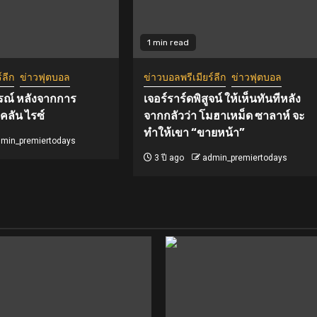
1 min read
์ลีก
ข่าวฟุตบอล
ข่าวบอลพรีเมียร์ลีก
ข่าวฟุตบอล
รณ์ หลังจากการ
เจอร์ราร์ดพิสูจน์ ให้เห็นทันทีหลัง
ลัน ไรซ์
จากกลัวว่า โมฮาเหม็ด ซาลาห์ จะ
ทำให้เขา “ขายหน้า”
min_premiertodays
3 ปี ago
admin_premiertodays