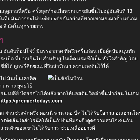
ฤดูกาลนี้หรือ ครั้งสุดท้ายเมื่อพวกเขาขยับขึ้นไปอยู่อันดับที่ 13
 ตันทีมมันอาจจะไม่ปะติดปะต่อกันอย่างที่พวกเขามองมาตั้ง แต่เกม
่าย 9 นัดในทุกรายการ
ขา
ดับท็อปโฟร์ มีบรรยากาศ ที่ครึกครื้นก่อน เมื่อผู้สนับสนุนทัก
ะเบิด ที่มากเกินไป สําหรับยู ไนเต็ด แรมซีย์เป็น หัวใจสําคัญ โดย
มซีย์ได้ ลูกฟรีคิกขณะที่วิลล่ารักษา ความกดดันไว้ได้
ไป มันเป็นเครดิต
่าทาง ยุทธวิธี
น เบลีย์ ปัดออกไปได้หลัง จากให้แอสตัน วิลล่าขึ้นนําก่อน ในเกม
https://premiertodays.com
์นันเดส ผ่านช่วงพักครึ่ง ดอนนี่ ฟาน เดอ บีค ไม่ได้รับโอกาส อเลฮานโด
ารตัดสินใจส่งโรนัลโด้เป็นกัปตันทีมจะดึงดูดความสนใจเช่นกัน
่วนหัวของเขาไม่ได้รับการ ช่วยเหลืออย่างดี