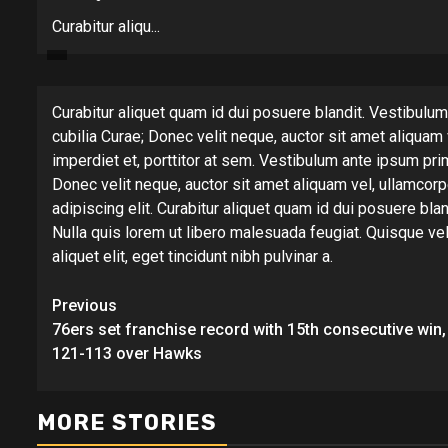
Curabitur aliqu...
Curabitur aliquet quam id dui posuere blandit. Vestibulum
cubilia Curae; Donec velit neque, auctor sit amet aliquam 
imperdiet et, porttitor at sem. Vestibulum ante ipsum prim
Donec velit neque, auctor sit amet aliquam vel, ullamcorp
adipiscing elit. Curabitur aliquet quam id dui posuere blan
Nulla quis lorem ut libero malesuada feugiat. Quisque veli
aliquet elit, eget tincidunt nibh pulvinar a.
Continue
Previous
76ers set franchise record with 15th consecutive win,
Reading
121-113 over Hawks
MORE STORIES