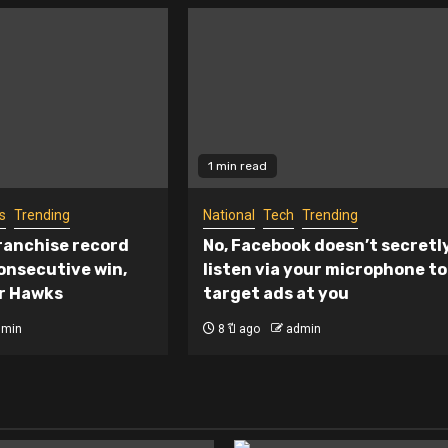
1 min read
s
Trending
National
Tech
Trending
ranchise record
No, Facebook doesn’t secretl
onsecutive win,
listen via your microphone to
er Hawks
target ads at you
dmin
8 ปี ago
admin