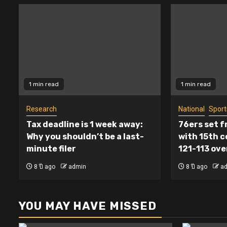
1 min read
1 min read
Research
National
Sport
Tax deadline is 1 week away:
76ers set f
Why you shouldn’t be a last-
with 15th c
minute filer
121-113 ov
8 ปี ago
admin
8 ปี ago
a
YOU MAY HAVE MISSED