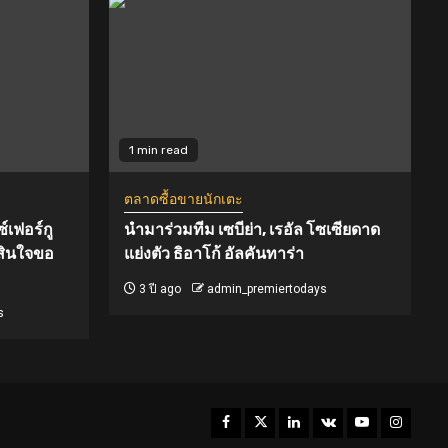
1 min read
ตลาดซื้อขายนักเตะ
์เฟอร์กู
นำมาร่วมทีม เซบีย่า, เรอัล โซเซียดาด
สินใจขอ
แย่งตัว ธิอาโก้ อัลคันทาร่า
3 ปี ago
admin_premiertodays
s
Facebook
Twitter
Linkedin
VK
Youtube
Instagr