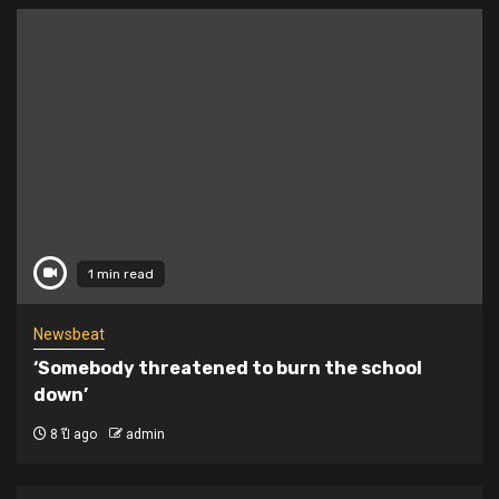
1 min read
Newsbeat
‘Somebody threatened to burn the school
down’
8 ปี ago
admin