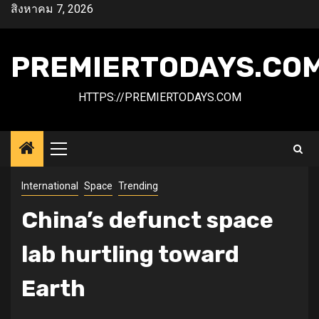
Skip
สิงหาคม 7, 2026
to
content
PREMIERTODAYS.CO
HTTPS://PREMIERTODAYS.COM
Primary
Menu
International
Space
Trending
China’s defunct space
lab hurtling toward
Earth